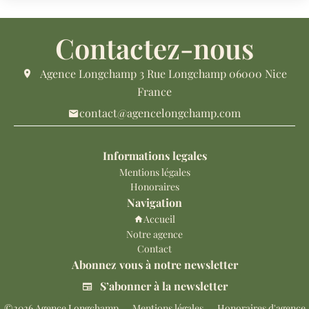
Contactez-nous
Agence Longchamp
3 Rue Longchamp
06000
Nice
France
contact@agencelongchamp.com
Informations legales
Mentions légales
Honoraires
Navigation
Accueil
Notre agence
Contact
Abonnez vous à notre newsletter
S’abonner à la newsletter
©2026 Agence Longchamp
Mentions légales
Honoraires d'agence