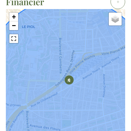
Financier
+
+
−