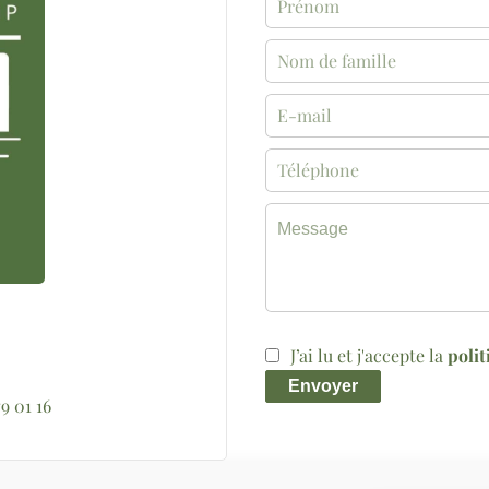
J’ai lu et j'accepte la
polit
Envoyer
79 01 16