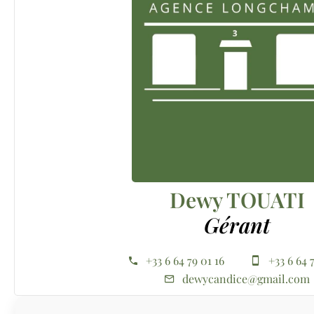
Dewy TOUATI
Gérant
+33 6 64 79 01 16
+33 6 64 
dewycandice@gmail.com