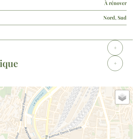
À rénover
Nord, Sud
+
tique
+