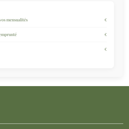
vos mensualités
€
 emprunté
€
€