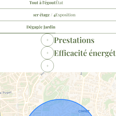
Tout à l'égout
État
1er étage / 4
Exposition
Dégagée Jardin
Prestations
+
Efficacité énergé
+
+