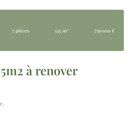
7 pièces
145 m²
759 000 €
45m2 à renover
e.