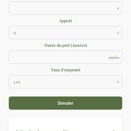
€
Apport
€
Durée du prêt (Années)
années
Taux d'emprunt
%
Simuler