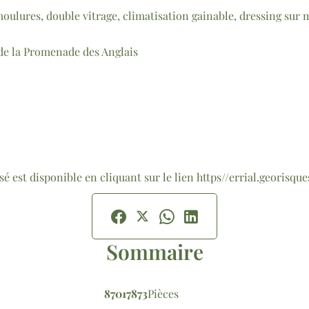
moulures, double vitrage, climatisation gainable, dressing sur
 de la Promenade des Anglais
é est disponible en cliquant sur le lien https//errial.georisque
Sommaire
87017873
Pièces