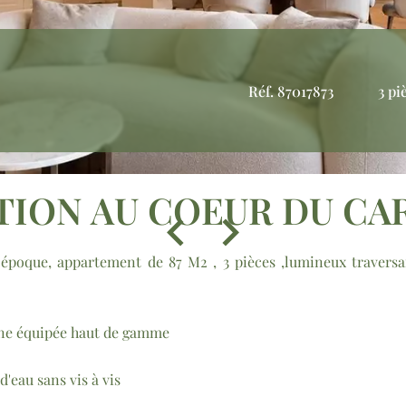
Réf. 87017873
3 pi
TION AU COEUR DU CA
 époque, appartement de 87 M2 , 3 pièces ,lumineux traver
sine équipée haut de gamme
d'eau sans vis à vis