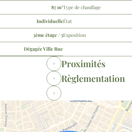
87 m²
Type de chauffage
Individuelle
État
3ème étage / 5
Exposition
Dégagée Ville Rue
Proximités
+
Règlementation
+
+