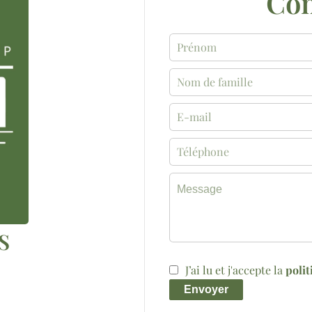
Con
S
J’ai lu et j'accepte la
polit
Envoyer