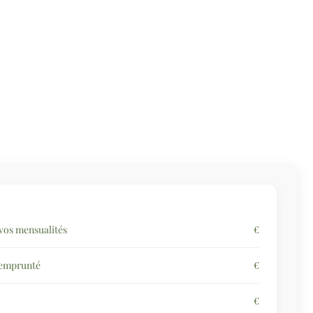
vos mensualités
€
 emprunté
€
€