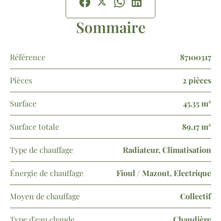
Sommaire
Référence
87100317
Pièces
2 pièces
Surface
45.35 m²
Surface totale
89.17 m²
Type de chauffage
Radiateur, Climatisation
Énergie de chauffage
Fioul / Mazout, Electrique
Moyen de chauffage
Collectif
Type d'eau chaude
Chaudière