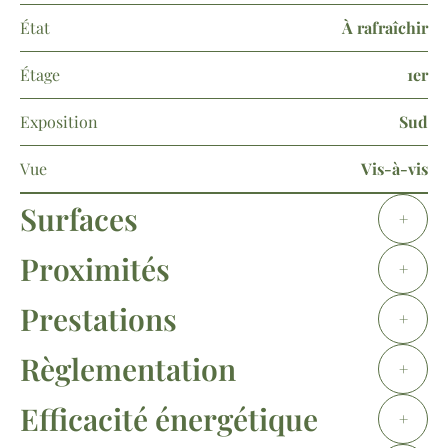
État
À rafraîchir
Étage
1er
Exposition
Sud
Vue
Vis-à-vis
Surfaces
+
Proximités
+
Prestations
+
Règlementation
+
Efficacité énergétique
+