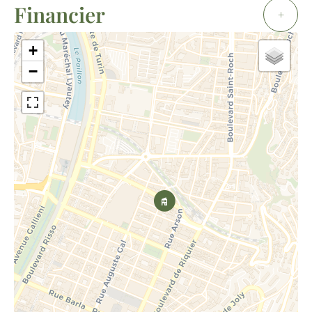
Financier
+
+
−