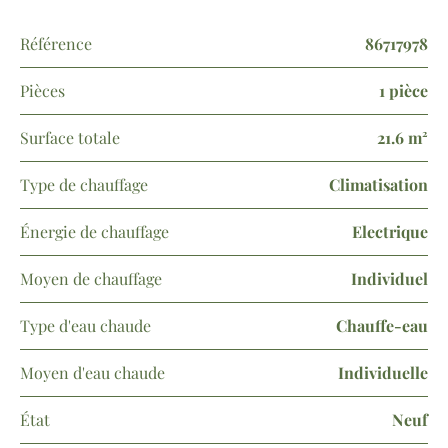
Référence
86717978
Pièces
1 pièce
Surface totale
21.6 m²
Type de chauffage
Climatisation
Énergie de chauffage
Electrique
Moyen de chauffage
Individuel
Type d'eau chaude
Chauffe-eau
Moyen d'eau chaude
Individuelle
État
Neuf