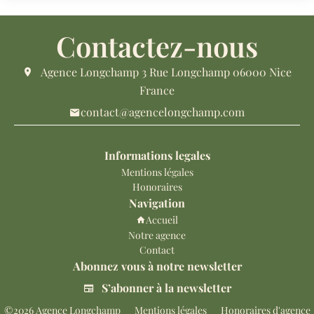
Contactez-nous
Agence Longchamp
3 Rue Longchamp
06000
Nice
France
contact@agencelongchamp.com
Informations legales
Mentions légales
Honoraires
Navigation
Accueil
Notre agence
Contact
Abonnez vous à notre newsletter
S’abonner à la newsletter
©2026 Agence Longchamp
Mentions légales
Honoraires d'agence