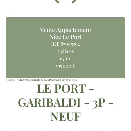
Vente Appartement
Nice Le Port
Réf. 87089392
3 pièces
67 m²
595 000 €
Accueil
Vente Appartement Nice, 3 Pièces, 67 M², 595 000 €
LE PORT -
GARIBALDI - 3P -
NEUF