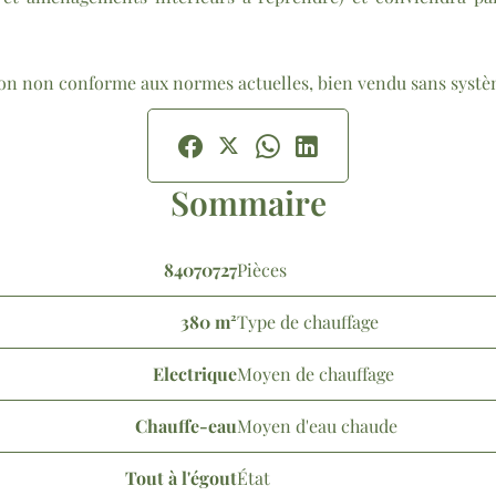
tion non conforme aux normes actuelles, bien vendu sans systèm
Sommaire
84070727
Pièces
380 m²
Type de chauffage
Electrique
Moyen de chauffage
Chauffe-eau
Moyen d'eau chaude
Tout à l'égout
État