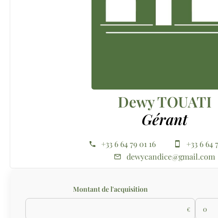
Dewy TOUATI
Gérant
+33 6 64 79 01 16
+33 6 64 
dewycandice@gmail.com
Montant de l'acquisition
€