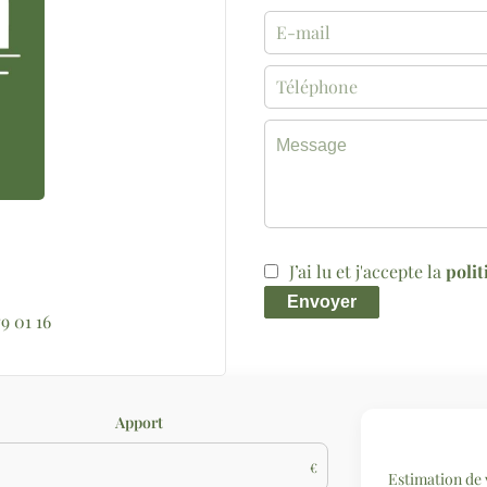
J’ai lu et j'accepte la
polit
Envoyer
79 01 16
Apport
€
Estimation de 