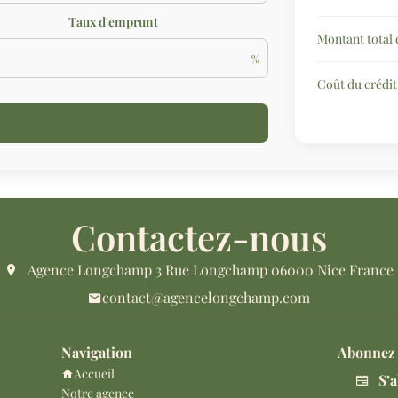
Taux d'emprunt
Montant total
%
Coût du crédit
Contactez-nous
Agence Longchamp
3 Rue Longchamp
06000
Nice France
contact@agencelongchamp.com
Navigation
Abonnez 
Accueil
S’a
Notre agence