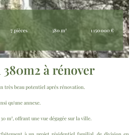
7 pièces
380 m²
1 150 000 €
 380m2 à rénover
n très beau potentiel aprés rénovation.
insi qu'une annexe.
 30 m², offrant une vue dégagée sur la ville.
aitement à un projet résidentiel familial, de division en